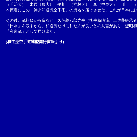
（明治大）、木原（農大）、平川、（立教大）、李（中央大）、川上、（
木原君にこの「神州和道流空手術」の流名を届けさせた。これが日本にお
その後、流祖祭から戻ると、久保義八郎先生（柳生新陰流、土佐藩継承者
「日本」を表すから、和道流だけにした方が良いとの助言があり、翌昭和
「和道流」として届け出た。
(和道流空手道連盟発行書籍より)