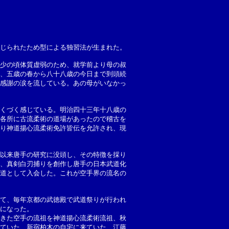
じられたため型による独習法が生まれた。
少の頃体質虚弱のため、就学前より母の叔
、五歳の春から八十八歳の今日まで到頭続
感謝の涙を流している。あの母がいなかっ
くづく感じている。明治四十三年十八歳の
各所に古流柔術の道場があったので稽古を
り神道揚心流柔術免許皆伝を允許され、現
以来唐手の研究に没頭し、その特徴を採り
、真剣白刃捕りを創作し唐手の日本武道化
道として入会した。これが空手界の流名の
て、毎年京都の武徳殿で武道祭りが行われ
になった。
きた空手の流祖を神道揚心流柔術流祖、秋
ていた、新宿柏木の自宅に来ていた、江藤