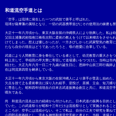
和道流空手道とは
「空手」は琉球に発生した一つの武技で唐手と呼ばれた。
琉球が薩摩藩の属領となり、一切の武器携帯並びにその使用法の錬磨も禁
大正十一年六月頃から、東京大阪在留の沖縄県人により勃興した。私は幼
父旧土浦藩武術指南江橋長次郎に柔術の教えをうけて以来稽古をさせられ
けてしまった。想えば優しかったが、一方きびしかった武家堅気の教育に
たなら自分の現在はどうであったろうと、母の慈愛に合掌している。
武道により人間教育に身を奉仕している者として、幼児教育の重大さをつ
時上京して、早稲田の早大寮に寄宿して道場通いをつづけた。当時は市内
続けた。大正九年六月一日二十九歳の誕生日に、恩師中山辰三郎行義師よ
在は同流第四世を嗣承している。
大正十一年六月頃から東京大阪の在留沖縄人により唐手が普及し始めた。
欠点を捨て之を柔術拳法に採り入れ組手、逆投げ、居捕、立会、短刀捕り
に専念した。昭和四年頃現在の日本古武道振興会創立と共に、和道流空手
嚆矢である。
尚 和道流の流名は次の経緯から付けられた。日本武道の振興を目的とし
ていた。この武道祭りが昭和十三年だけは流祖祭りとして実施されること
ところが、空手には流祖がない。そこで私は、自分の工夫で研究を重ねて
山四郎兵衛義時とし、流名を神州和道流空手術と考えた。当時、道場とし